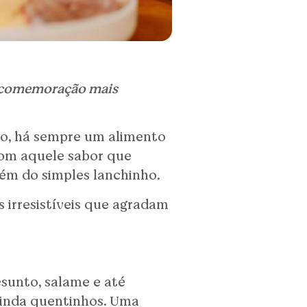
uer comemoração mais
ão, há sempre um alimento
 com aquele sabor que
lém do simples lanchinho.
 irresistíveis que agradam
esunto, salame e até
ainda quentinhos. Uma