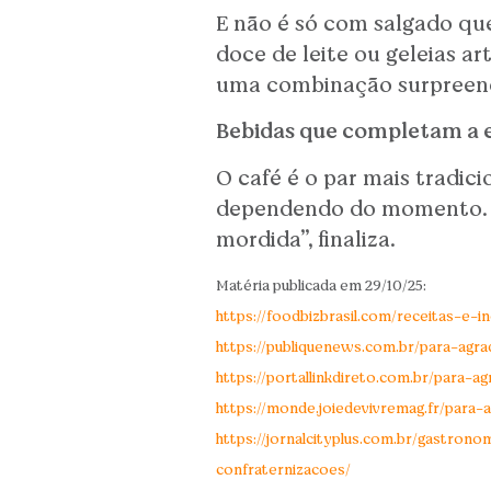
E não é só com salgado qu
doce de leite ou geleias ar
uma combinação surpreende
Bebidas que completam a 
O café é o par mais tradi
dependendo do momento. “A
mordida”, finaliza.
Matéria publicada em 29/10/25:
https://foodbizbrasil.com/receitas-e-
https://publiquenews.com.br/para-ag
https://portallinkdireto.com.br/para
https://monde.joiedevivremag.fr/para
https://jornalcityplus.com.br/gastro
confraternizacoes/