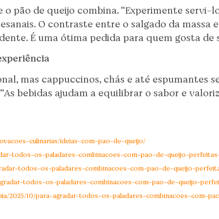
e o pão de queijo combina. “Experimente servi-
tesanais. O contraste entre o salgado da massa e
nte. É uma ótima pedida para quem gosta de sa
experiência
cional, mas cappuccinos, chás e até espumantes 
s bebidas ajudam a equilibrar o sabor e valori
inovacoes-culinarias/ideias-com-pao-de-queijo/
radar-todos-os-paladares-combinacoes-com-pao-de-queijo-perfeitas
-agradar-todos-os-paladares-combinacoes-com-pao-de-queijo-perfeit
-agradar-todos-os-paladares-combinacoes-com-pao-de-queijo-perfei
nomia/2025/10/para-agradar-todos-os-paladares-combinacoes-com-pao