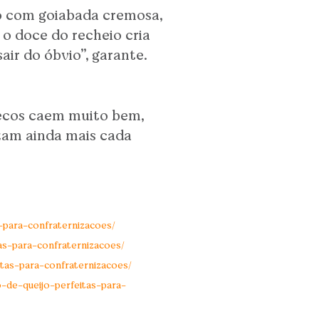
lo com goiabada cremosa,
 o doce do recheio cria
ir do óbvio”, garante.
secos caem muito bem,
zam ainda mais cada
-para-confraternizacoes/
as-para-confraternizacoes/
tas-para-confraternizacoes/
-de-queijo-perfeitas-para-