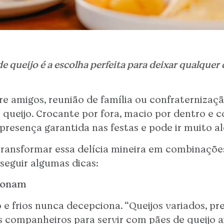
ão de queijo é a escolha perfeita para deixar qualq
e amigos, reunião de família ou confraternizaç
 queijo. Crocante por fora, macio por dentro e
presença garantida nas festas e pode ir muito a
transformar essa delícia mineira em combinações
seguir algumas dicas:
cionam
 e frios nunca decepciona. “Queijos variados, pr
os companheiros para servir com pães de queijo 