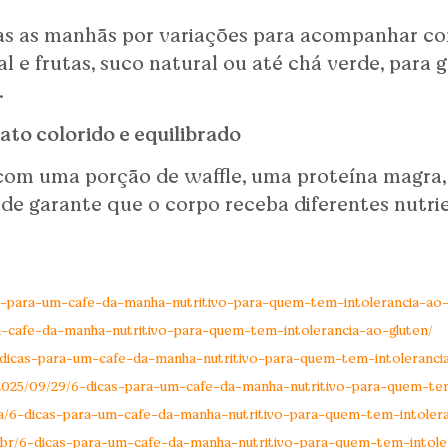
as as manhãs por variações para acompanhar com
l e frutas, suco natural ou até chá verde, para g
.
to colorido e equilibrado
om uma porção de waffle, uma proteína magra,
ade garante que o corpo receba diferentes nutrien
cas-para-um-cafe-da-manha-nutritivo-para-quem-tem-intolerancia-ao-
m-cafe-da-manha-nutritivo-para-quem-tem-intolerancia-ao-gluten/
6-dicas-para-um-cafe-da-manha-nutritivo-para-quem-tem-intoleranci
p/2025/09/29/6-dicas-para-um-cafe-da-manha-nutritivo-para-quem-tem
a/6-dicas-para-um-cafe-da-manha-nutritivo-para-quem-tem-intolera
br/6-dicas-para-um-cafe-da-manha-nutritivo-para-quem-tem-intoler