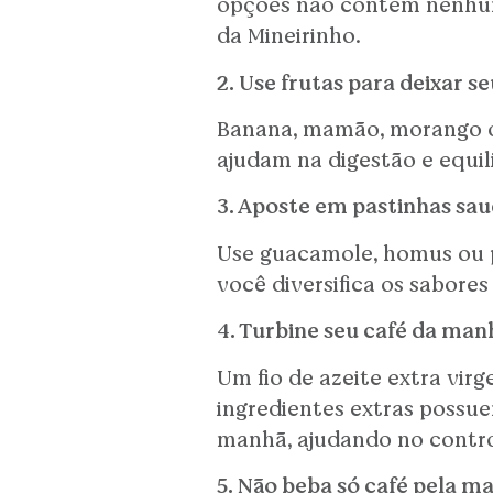
opções não contém nenhum 
da Mineirinho.
2. Use frutas para deixar s
Banana, mamão, morango ou
ajudam na digestão e equil
3. Aposte em pastinhas sau
Use guacamole, homus ou p
você diversifica os sabores
4. Turbine seu café da ma
Um fio de azeite extra vir
ingredientes extras possu
manhã, ajudando no contro
5. Não beba só café pela m