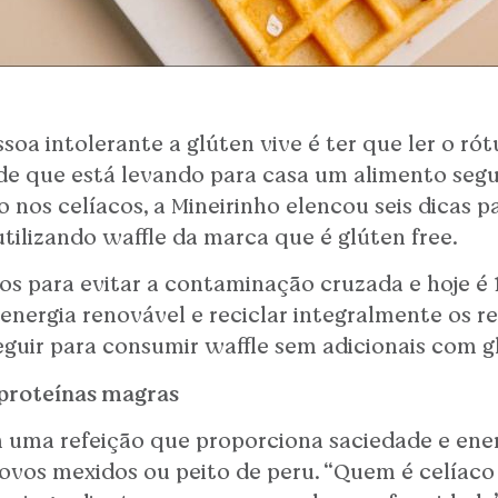
oa intolerante a glúten vive é ter que ler o ró
de que está levando para casa um alimento se
o nos celíacos, a Mineirinho elencou seis dicas 
 utilizando waffle da marca que é glúten free.
os para evitar a contaminação cruzada e hoje é 
 energia renovável e reciclar integralmente os r
seguir para consumir waffle sem adicionais com g
 proteínas magras
 uma refeição que proporciona saciedade e ener
vos mexidos ou peito de peru. “Quem é celíaco 