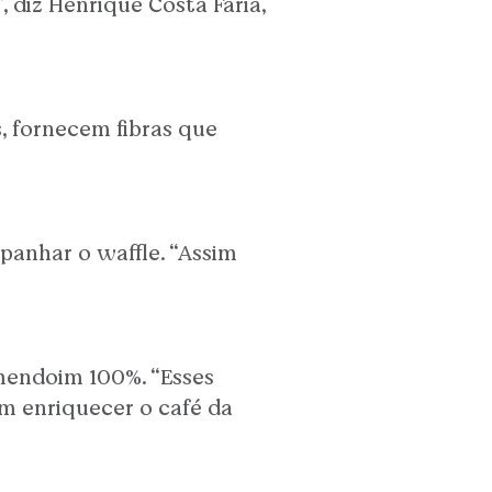
diz Henrique Costa Faria,
, fornecem fibras que
anhar o waffle. “Assim
amendoim 100%. “Esses
m enriquecer o café da