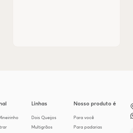
nal
Linhas
Nosso produto é
ineirinho
Dois Queijos
Para você
trar
Multigrãos
Para padarias